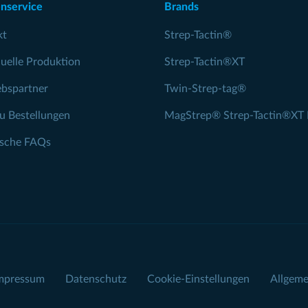
nservice
Brands
kt
Strep-Tactin®
duelle Produktion
Strep-Tactin®XT
ebspartner
Twin-Strep-tag®
zu Bestellungen
MagStrep® Strep-Tactin®XT 
ische FAQs
mpressum
Datenschutz
Cookie-Einstellungen
Allgeme