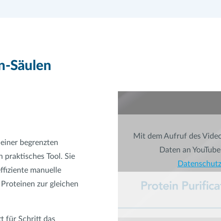
in-Säulen
Mit dem Aufruf des Videos
 einer begrenzten
Daten an YouTube 
 praktisches Tool. Sie
Datenschut
effiziente manuelle
 Proteinen zur gleichen
t für Schritt das