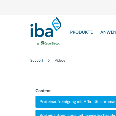
nhalt springen
PRODUKTE
ANWEN
Support
Videos
Content
Proteinaufreinigung mit Affinitätschroma
Proteinaufreinigung mit magnetischer Be