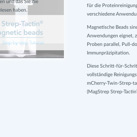
en und das Sie die
für die Proteinreinigung
lesen haben.
verschiedene Anwendu
Magnetische Beads sind e
Anwendungen eignet, z. 
Proben parallel, Pull-
Immunpräzipitation.
Diese Schritt-für-Schri
vollständige Reinigungs
mCherry-Twin-Strep-ta
(MagStrep Strep-Tactin