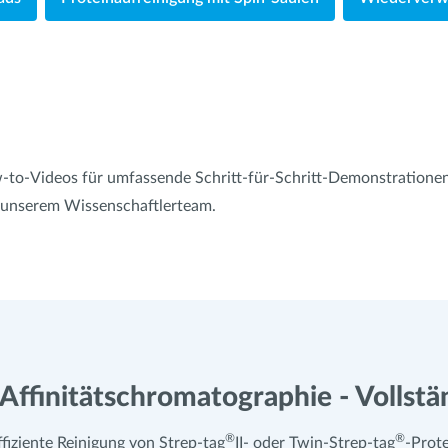
-to-Videos für umfassende Schritt-für-Schritt-Demonstratione
 unserem Wissenschaftlerteam.
 Affinitätschromatographie - Vollstä
®
®
ffiziente Reinigung von Strep-tag
II- oder Twin-Strep-tag
-Prote