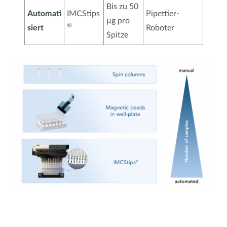
Bis zu 50
Automati
IMCStips
Pipettier-
µg pro
®
siert
Roboter
Spitze