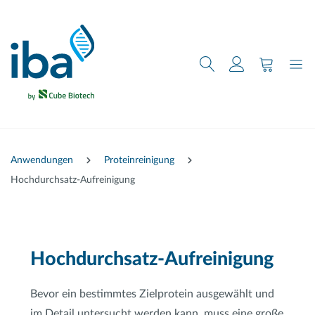
nhalt springen
Anwendungen
Proteinreinigung
Hochdurchsatz-Aufreinigung
Hochdurchsatz-Aufreinigung
Bevor ein bestimmtes Zielprotein ausgewählt und
im Detail untersucht werden kann, muss eine große