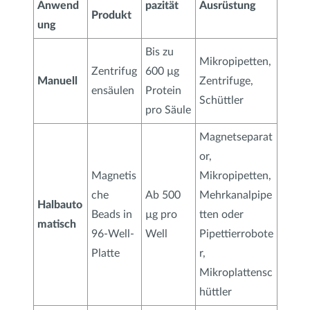
Anwend
pazität
Ausrüstung
Produkt
ung
Bis zu
Mikropipetten,
Zentrifug
600 µg
Manuell
Zentrifuge,
ensäulen
Protein
Schüttler
pro Säule
Magnetseparat
or,
Magnetis
Mikropipetten,
che
Ab 500
Mehrkanalpipe
Halbauto
Beads in
µg pro
tten oder
matisch
96-Well-
Well
Pipettierrobote
Platte
r,
Mikroplattensc
hüttler