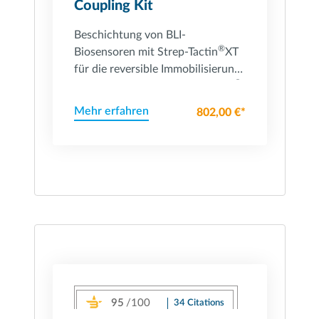
Coupling Kit
Beschichtung von BLI-
®
Biosensoren mit Strep-Tactin
XT
für die reversible Immobilisierung
®
und Analyse von Twin-Strep-tag
-
Proteinen.
Mehr erfahren
802,00 €*
95
/100
34 Citations
Powered by Bioz