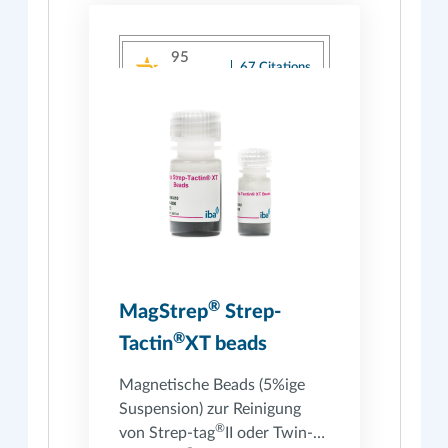
95
67 Citations
Powered by Bioz
/100
®
MagStrep
Strep-
®
Tactin
XT beads
Magnetische Beads (5%ige
Suspension) zur Reinigung
®
von Strep-tag
II oder Twin-