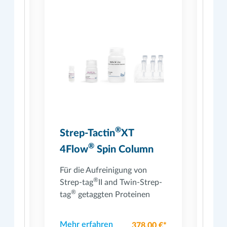
®
Strep-Tactin
XT
Sp
®
4Flow
Spin Column
Kit
Für die Aufreinigung von
Für 
®
p-
Strep-tag
II and Twin-Strep-
Prot
®
tag
getaggten Proteinen
Tact
cap
Mehr erfahren
Meh
0 €*
378,00 €*