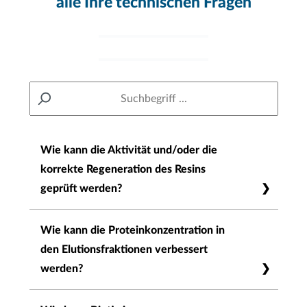
alle Ihre technischen Fragen
Wie kann die Aktivität und/oder die
korrekte Regeneration des Resins
geprüft werden?
Beides kann mit HABA (Buffer R) leicht
Wie kann die Proteinkonzentration in
überprüft werden. HABA hat in Lösung eine
den Elutionsfraktionen verbessert
gelbe Farbe und bindet an die Biotin-
werden?
®
Bindungstasche von Strep-Tactin
bzw. Strep-
®
Tactin
XT. Infolgedessen ändert es seine Farbe
Um hohe Proteinkonzentrationen in einer