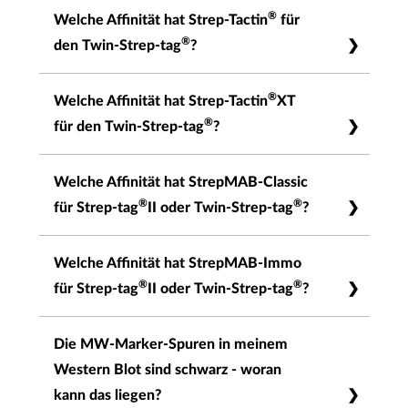
Die Bindeaffinität liegt im nanomolaren
®
Welche Affinität hat Strep-Tactin
für
Bereich.
®
den Twin-Strep-tag
?
Die Bindeaffinität liegt im nanomolaren
®
Welche Affinität hat Strep-Tactin
XT
Bereich.
®
für den Twin-Strep-tag
?
Die Bindeaffinität liegt im picomolaren Bereich.
Welche Affinität hat StrepMAB-Classic
®
®
für Strep-tag
II oder Twin-Strep-tag
?
Die Bindeaffinität liegt im mikromolaren
Welche Affinität hat StrepMAB-Immo
Bereich.
®
®
für Strep-tag
II oder Twin-Strep-tag
?
Die Bindeaffinität liegt im picomolaren Bereich.
Die MW-Marker-Spuren in meinem
Western Blot sind schwarz - woran
kann das liegen?