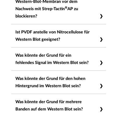
Western-Blot-Membran vor dem
erkannt werden würde und daher einen hohen
®
Nachweis mit Strep-Tactin
AP zu
Hintergrund erzeugt. Bitte verwenden Sie BSA.
blockieren?
Nein, Milchpulver ist nicht geeignet, da es
Ist PVDF anstelle von Nitrocellulose für
®
Biotin enthält, das von Strep-Tactin
AP
Western Blot geeignet?
erkannt werden würde, und daher einen hohen
Hintergrund erzeugt. Bitte verwenden Sie BSA.
Ja, Sie können PVDF anstelle von
Was könnte der Grund für ein
Nitrocellulose verwenden. Bitte bedenken Sie,
fehlendes Signal im Western Blot sein?
dass PVDF im Vergleich zu Nitrocellulose zu
einem höheren Hintergrund führt.
Bitte fügen Sie immer eine Positiv- und
Was könnte der Grund für den hohen
eine Negativkontrolle bei, um zu prüfen,
Hintergrund im Western Blot sein?
®
ob der Antikörper oder das Strep-Tactin
-
Konjugat funktionsfähig ist.
Die Blockierung unspezifischer Bindungen
Was könnte der Grund für mehrere
ist möglicherweise nicht vorhanden oder
Banden auf dem Western Blot sein?
Der primäre Antikörper und der sekundäre
unzureichend. Erhöhen Sie die