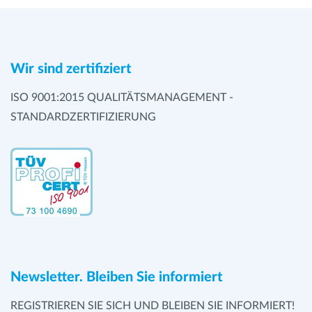
biotinylierten MHC-I-Komplexen in
Kombination mit fluoreszierendem Strep-
®
Tactin
kein Problem, bei In-vitro- oder In-
Wir sind zertifiziert
vivo-Studien können die Isolierungsreagenzien
die biologische Funktionalität beeinträchtigen.
ISO 9001:2015 QUALITÄTSMANAGEMENT -
STANDARDZERTIFIZIERUNG
Newsletter. Bleiben Sie informiert
REGISTRIEREN SIE SICH UND BLEIBEN SIE INFORMIERT!