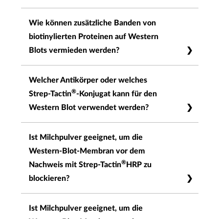
Der Antikörper reagiert mit dem MW-Marker.
Wie können zusätzliche Banden von
Fügen Sie eine leere Spur zwischen dem MW-
biotinylierten Proteinen auf Western
Marker und der ersten Probenspur hinzu.
Blots vermieden werden?
Zur Blockierung von biotinylierten Proteinen
Welcher Antikörper oder welches
auf Western Blots wird die Verwendung von
®
Strep-Tactin
-Konjugat kann für den
2,5 mg/ml Avidin in PBS empfohlen.
Western Blot verwendet werden?
®
®
Strep-Tactin
-AP (2-1503-001), Strep-Tactin
-
Ist Milchpulver geeignet, um die
HRP (2-1502-001) oder StrepMAB-Classic
Western-Blot-Membran vor dem
HRP (2-1509-001) können zum Nachweis von
®
Nachweis mit Strep-Tactin
HRP zu
®
®
Strep-getag
II- und Twin-Strep-tag
-
blockieren?
Proteinen in Western Blots verwendet werden.
Nein, Milchpulver ist nicht geeignet, da es
Ist Milchpulver geeignet, um die
®
Biotin enthält, das von Strep-Tactin
HRP