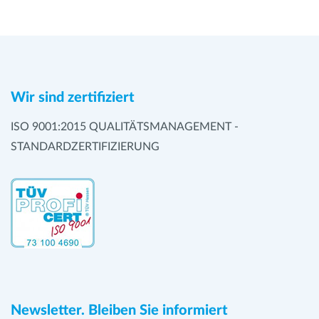
info@nordicbiosite.com
Fax +662-391 4361
Switzerland
Leicestershire
5325 West 74th St., Suite 8
www.ibiantech.com
www.nordicbiosite.com
www.wardmedic.com
+41 41 417 02 80
LE11 5RG Loughborough
勁因科技有限公司
Edina, MN 55439
Fax: +41 41 417 02
Tel. +44 (0)1509 555500
Genelabs Life Science
Toll free: 866-350-1500
info@lubio.ch
fsuk.sales@thermofisher.com
Floor 12-6, No. 3, Yuanqu St,
Int'l phone: 952-374-6161
www.lubio.ch
www.fisher.co.uk
Nangang District
Fax 612-677-3976
Wir sind zertifiziert
Taipei City 115, Taiwan
www.neuromics.com
Stratech Scientific Ltd
ISO 9001:2015 QUALITÄTSMANAGEMENT -
Tel. 886-2-2655-7678
Cambridge House, St Thomas’ Place
Thermo Fisher Scientific
STANDARDZERTIFIZIERUNG
Fax 886-2-2655-7572
Cambridgeshire Business Park, Ely, CB7 4EX
300 Industry Drive
genelabs@genelabs.com.tw
Tel. +44 1638 782600
Pittsburgh, PA 15275
www.genelabs.com.tw/
Fax +44 1638 782606
+1-800-766-7000
info@stratech.co.uk
倍思特生物科技股份有限公司
+1-800-926-1166 (fax)
www.stratech.co.uk
ABreal Biotech Co., Ltd.
Fax 612-677-3976
9F-12, No.93, Sec. 1, Xintai 5th Rd., Xizhi Dist.
https://www.fishersci.com/us/en/home.html
Cambridge Bioscience Ltd.
New Taipei City 221, Taiwan
Munro House Trafalgar Way Bar Hill
Tel. 886-2-2697-1322
Cambridge
ARP American Research Products, Inc
Newsletter. Bleiben Sie informiert
Fax 886-2-2697-1331