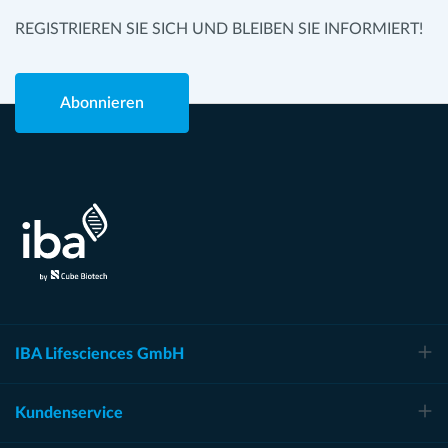
CB23 8SQ United Kingdom
135 Beaver Street, Suite 204
info@abrealbiotech.com
REGISTRIEREN SIE SICH UND BLEIBEN SIE INFORMIERT!
+44(0)1223 316 855
Waltham, MA 02452
www.abrealbiotech.com/
Fax: +44 (0)1954 781 323
Ph. +1-800 832-2611
sales@bioscience.co.uk
Fax. +1-888 832-2613
Abonnieren
www.bioscience.co.uk
www.arp1.com
2BScientific
Kirtlington Business Centre
Oxfordshire, OX5 3JA
+44(0)1869 238033
info@2bscientific.com
www.2bscientific.com/
IBA Lifesciences GmbH
Kundenservice