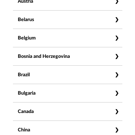
Austria
198 Cambridge Street
Wembley WA 6014
Fisher Scientific (Austria) GmbH
Belarus
Tel. +61 1800 066 077
Dresdner Straße 89
Fax +61 8 9382 3611
A-1200 Wien
Fisher Scientific GmbH
Belgium
info@fisherbiotec.com
Tel. +43 (0) 800 208840
Im Heiligen Feld 17
www.fisherbiotec.com.au
info.germany@thermofisher.com
58239 Schwerte
Westburg b.v.
Bosnia and Herzegovina
www.fishersci.at
Tel. +49 (0) 2304 932862
P.O. Box 214
info.germany@thermofisher.com
3830 AE Leusden
SZABO-SCANDIC Handels gmbH
Fisher Scientific GmbH
Brazil
www.fishersci.de
The Netherlands
Quellenstraße 110
Im Heiligen Feld 17
Tel. +31 33 4950094
Vienna, A-1100 Austria
58239 Schwerte
Uniscience do Brasil
Bulgaria
Fax +31 33 4951222
+43 (0)1 489 3961-0
Tel. +49 (0) 2304 9325
Av. dos Remédios, 1077
info@westburg.eu
Fax: +43 (0)1 489 3961-7
info.germany@thermofisher.com
CEP: 06298-006
Fisher Scientific GmbH
www.westburg.eu
Canada
mail@szabo-scandic.com
www.fishersci.de
Osasco/SP - Brazil
Im Heiligen Feld 17
Fisher Scientific
www.szabo-scandic.com/
Tel. 55 11 3622 2320
58239 Schwerte
Cedarlane
Guldensporenpark 26
China
vendas@uniscience.com
Germany
4410 Paletta Court