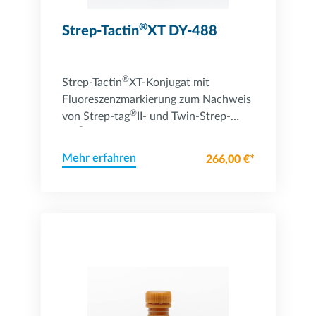
®
Strep-Tactin
XT DY-488
®
Strep-Tactin
XT-Konjugat mit
Fluoreszenzmarkierung zum Nachweis
®
von Strep-tag
II- und Twin-Strep-
®
tag
-Fusionsproteinen
Mehr erfahren
266,00 €*