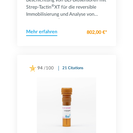
Beschichtung von BLI-Biosensoren mit
®
Strep-Tactin
XT für die reversible
Immobilisierung und Analyse von
®
Twin-Strep-tag
-Proteinen.
Mehr erfahren
802,00 €*
94
/100
21 Citations
Powered by Bioz