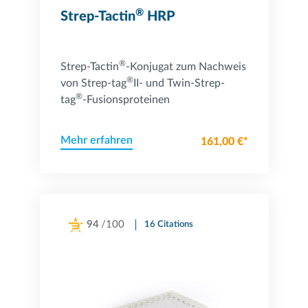
®
Strep-Tactin
HRP
®
Strep-Tactin
-Konjugat zum Nachweis
®
von Strep-tag
II- und Twin-Strep-
®
tag
-Fusionsproteinen
Mehr erfahren
161,00 €*
94
/100
16 Citations
Powered by Bioz