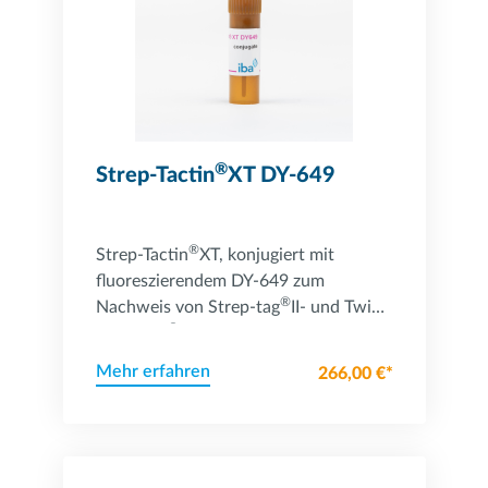
®
Strep-Tactin
XT DY-649
®
Strep-Tactin
XT, konjugiert mit
fluoreszierendem DY-649 zum
®
Nachweis von Strep-tag
II- und Twin-
®
Strep-tag
-Fusionsproteinen
Mehr erfahren
266,00 €*