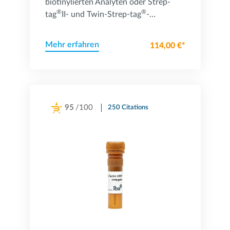
biotinylierten Analyten oder Strep-
®
®
tag
II- und Twin-Strep-tag
-
Fusionsproteinen
Mehr erfahren
114,00 €*
95
/100
250 Citations
Powered by Bioz