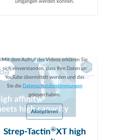
umgangen werden können.
Mit dem Aufruf des Videos erklären Sie
sich einverstanden, dass Ihre Daten an
YouTube übermittelt werden und das
Sie die
Datenschutzbestimmungen
gelesen haben.
Akzeptieren
®
Strep-Tactin
XT high