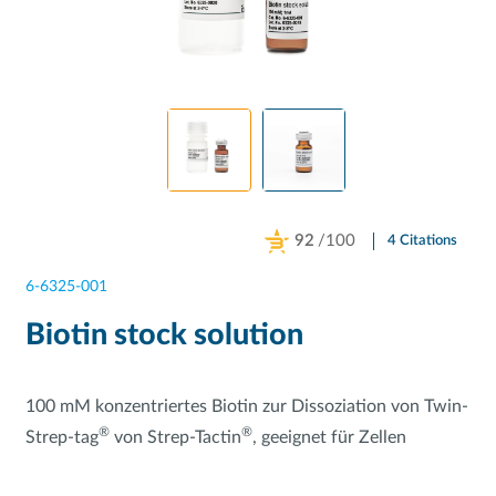
92
/100
4 Citations
Powered by Bioz
6-6325-001
Biotin stock solution
100 mM konzentriertes Biotin zur Dissoziation von Twin-
®
®
Strep-tag
von Strep-Tactin
, geeignet für Zellen