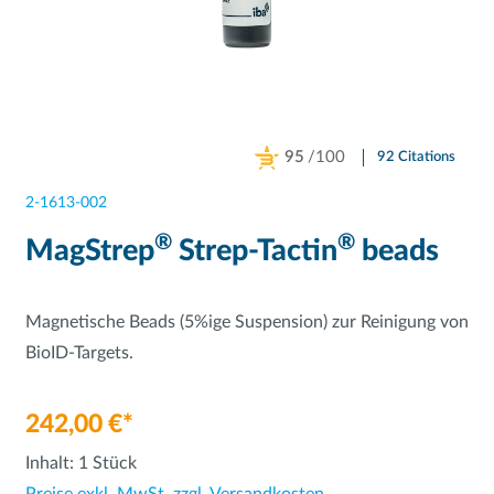
95
/100
92 Citations
Powered by Bioz
2-1613-002
®
®
MagStrep
Strep-Tactin
beads
Magnetische Beads (5%ige Suspension) zur Reinigung von
BioID-Targets.
242,00 €*
Inhalt:
1 Stück