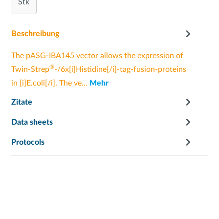
Stk
Beschreibung
The pASG-IBA145 vector allows the expression of
®
Twin-Strep
-/6x[i]Histidine[/i]-tag-fusion-proteins
in [i]E.coli[/i]. The ve…
Mehr
Zitate
Data sheets
Protocols