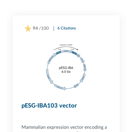
94
/100
6 Citations
Powered by Bioz
pESG-IBA103 vector
Mammalian expression vector encoding a