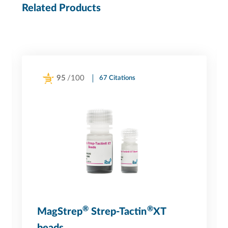
Related Products
95
/100
67 Citations
Powered by Bioz
®
®
MagStrep
Strep-Tactin
XT