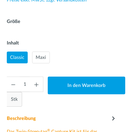
Preise exkl. MwSt. zzgl. Versandkosten
Größe
Inhalt
Classic
Maxi
Anzahl
In den Warenkorb
Stk
Beschreibung
®
Das Twin-Strep-tag
Capture Kit ist für das