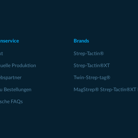
nservice
Brands
kt
Strep-Tactin®
duelle Produktion
Strep-Tactin®XT
ebspartner
Twin-Strep-tag®
zu Bestellungen
MagStrep® Strep-Tactin®XT 
ische FAQs