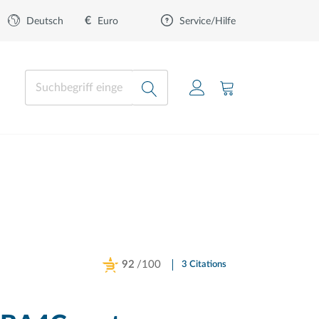
€
Euro
Deutsch
Service/Hilfe
92
/100
3 Citations
Powered by Bioz