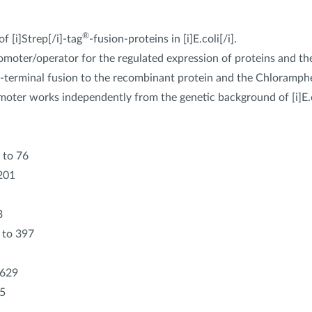
®
 [i]Strep[/i]-tag
-fusion-proteins in [i]E.coli[/i].
romoter/operator for the regulated expression of proteins and th
-terminal fusion to the recombinant protein and the Chloramphen
promoter works independently from the genetic background of [i]E.c
7 to 76
201
3
1 to 397
1629
65