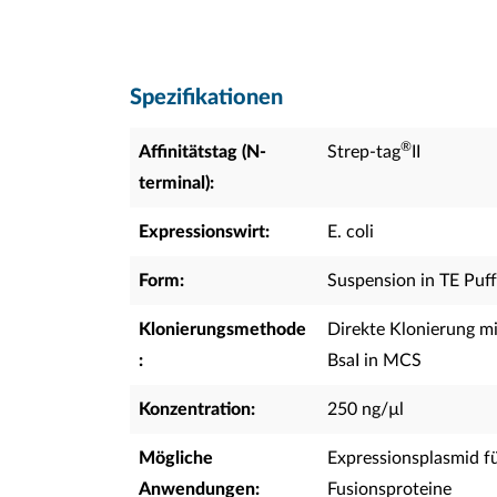
Spezifikationen
®
Affinitätstag (N-
Strep-tag
II
terminal):
Expressionswirt:
E. coli
Form:
Suspension in TE Puff
Klonierungsmethode
Direkte Klonierung mi
:
BsaI in MCS
Konzentration:
250 ng/µl
Mögliche
Expressionsplasmid fü
Anwendungen:
Fusionsproteine