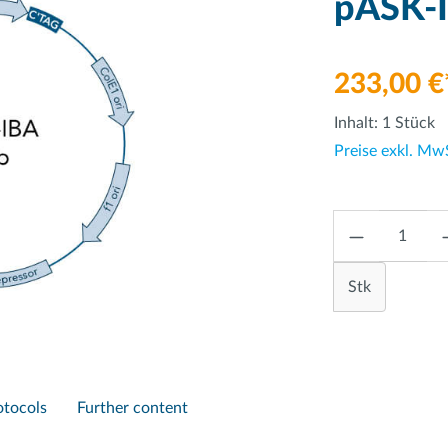
pASK-I
233,00 €
Inhalt:
1 Stück
Preise exkl. Mw
Anzahl
Stk
otocols
Further content