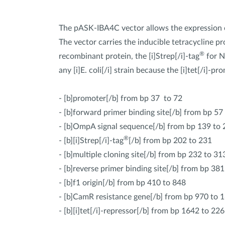
The pASK-IBA4C vector allows the expression of
The vector carries the inducible tetracycline p
®
recombinant protein, the [i]Strep[/i]-tag
for N
any [i]E. coli[/i] strain because the [i]tet[/i]-
- [b]promoter[/b] from bp 37 to 72
- [b]forward primer binding site[/b] from bp 5
- [b]OmpA signal sequence[/b] from bp 139 to 
®
- [b][i]Strep[/i]-tag
[/b] from bp 202 to 231
- [b]multiple cloning site[/b] from bp 232 to 31
- [b]reverse primer binding site[/b] from bp 38
- [b]f1 origin[/b] from bp 410 to 848
- [b]CamR resistance gene[/b] from bp 970 to 
- [b][i]tet[/i]-repressor[/b] from bp 1642 to 22