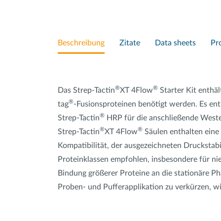
Beschreibung
Zitate
Data sheets
Pr
®
®
Das Strep-Tactin
XT 4Flow
Starter Kit enthäl
®
tag
-Fusionsproteinen benötigt werden. Es enth
®
Strep-Tactin
HRP für die anschließende Weste
®
®
Strep-Tactin
XT 4Flow
Säulen enthalten eine 
Kompatibilität, der ausgezeichneten Druckstabil
Proteinklassen empfohlen, insbesondere für nie
Bindung größerer Proteine an die stationäre P
Proben- und Pufferapplikation zu verkürzen, 