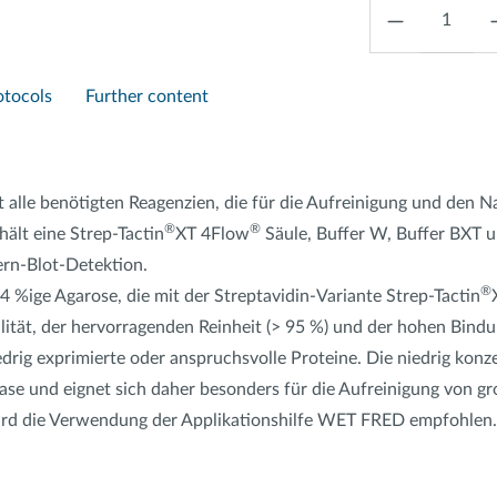
Anzahl
otocols
Further content
t alle benötigten Reagenzien, die für die Aufreinigung und den 
®
®
ält eine Strep-Tactin
XT 4Flow
Säule, Buffer W, Buffer BXT u
rn-Blot-Detektion.
®
4 %ige Agarose, die mit der Streptavidin-Variante Strep-Tactin
ität, der hervorragenden Reinheit (> 95 %) und der hohen Bindung
drig exprimierte oder anspruchsvolle Proteine. Die niedrig konz
hase und eignet sich daher besonders für die Aufreinigung von g
wird die Verwendung der Applikationshilfe WET FRED empfohlen.