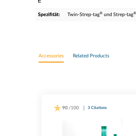
t:
®
Spezifität:
Twin-Strep-tag
und Strep-tag
Accessories
Related Products
90
/100
3 Citations
Powered by Bioz