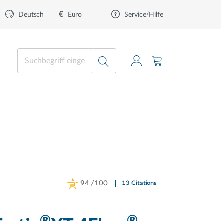
€
Euro
Deutsch
Service/Hilfe
94
/100
13 Citations
Powered by Bioz
®
®