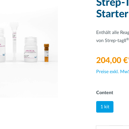
Strep-T
Starter
Enthält alle Re
®
von Strep-tagII
204,00 €
Preise exkl. Mw
Content
1 kit