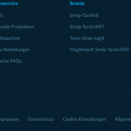
nservice
Brands
kt
Strep-Tactin®
duelle Produktion
Strep-Tactin®XT
ebspartner
Twin-Strep-tag®
zu Bestellungen
MagStrep® Strep-Tactin®XT 
ische FAQs
mpressum
Datenschutz
Cookie-Einstellungen
Allgeme