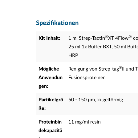
Spezifikationen
®
®
Kit Inhalt:
1 ml Strep-Tactin
XT 4Flow
co
25 ml 1x Buffer BXT, 50 ml Buffe
HRP
®
Mögliche
Renigung von Strep-tag
II und 
Anwendun
Fusionsproteinen
gen:
Partikelgrö
50 - 150 µm, kugelförmig
ße:
Proteinbin
11 mg/ml resin
dekapazitä