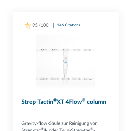
95
/100
146 Citations
Powered by Bioz
®
®
Strep-Tactin
XT 4Flow
column
Gravity-flow-Säule zur Reinigung von
®
®
Strep-tag
II- oder Twin-Strep-tag
-