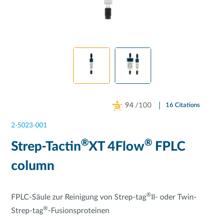
94
/100
16 Citations
Powered by Bioz
2-5023-001
®
®
Strep-Tactin
XT 4Flow
FPLC
column
®
FPLC-Säule zur Reinigung von Strep-tag
II- oder Twin-
®
Strep-tag
-Fusionsproteinen