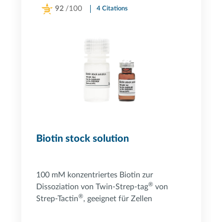
92
/100
4 Citations
Powered by Bioz
Biotin stock solution
100 mM konzentriertes Biotin zur
®
Dissoziation von Twin-Strep-tag
von
®
Strep-Tactin
, geeignet für Zellen