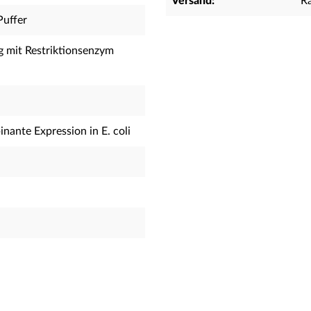
Versand:
R
Puffer
g mit Restriktionsenzym
nante Expression in E. coli