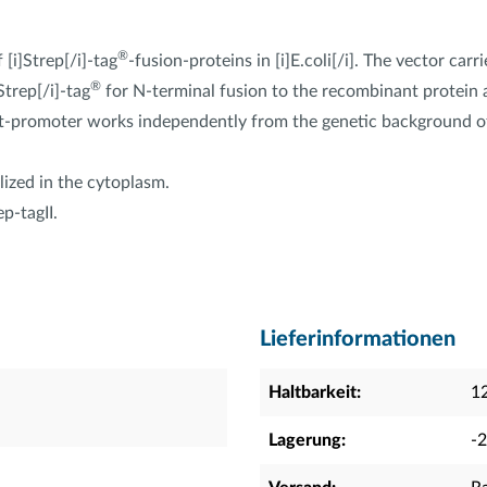
®
[i]Strep[/i]-tag
-fusion-proteins in [i]E.coli[/i]. The vector car
®
Strep[/i]-tag
for N-terminal fusion to the recombinant protein a
tet-promoter works independently from the genetic background of [
lized in the cytoplasm.
p-tagII.
Lieferinformationen
Haltbarkeit:
1
Lagerung:
-