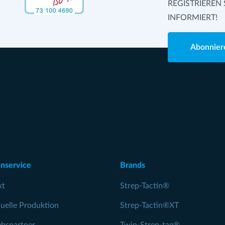
REGISTRIEREN 
INFORMIERT!
Abonnier
nservice
Brands
kt
Strep-Tactin®
duelle Produktion
Strep-Tactin®XT