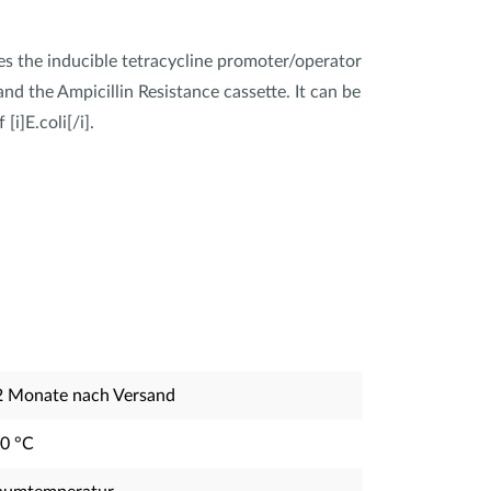
ries the inducible tetracycline promoter/operator
nd the Ampicillin Resistance cassette. It can be
i]E.coli[/i].
2 Monate nach Versand
20 °C