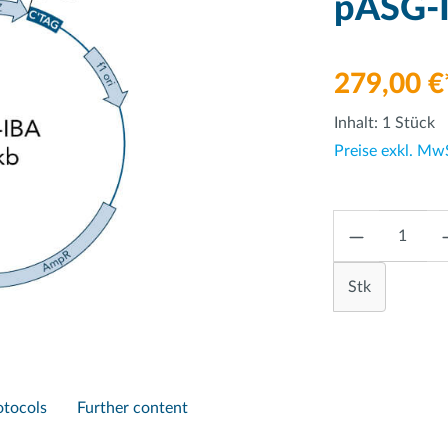
pASG-I
279,00 €
Inhalt:
1 Stück
Preise exkl. Mw
Anzahl
Stk
otocols
Further content