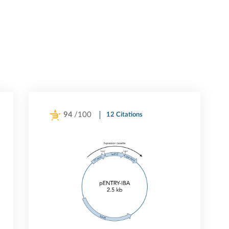
94
/100
12 Citations
Powered by Bioz