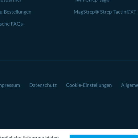
ebspartner
Twin-Strep-tag®
zu Bestellungen
MagStrep® Strep-Tactin®XT 
ische FAQs
mpressum
Datenschutz
Cookie-Einstellungen
Allgeme