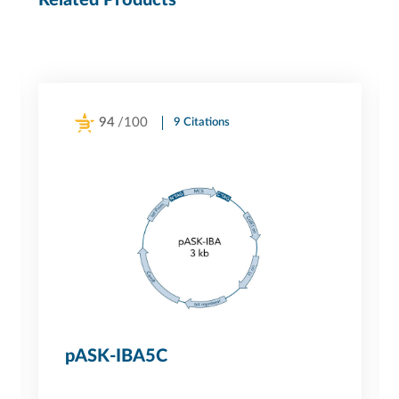
94
/100
9 Citations
Powered by Bioz
pASK-IBA5C