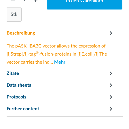
In den Warenkorb
Stk
Beschreibung
The pASK-IBA3C vector allows the expression of
®
[i]Strep[/i]-tag
-fusion-proteins in [i]E.coli[/i].The
vector carries the ind…
Mehr
Zitate
Data sheets
Protocols
Further content