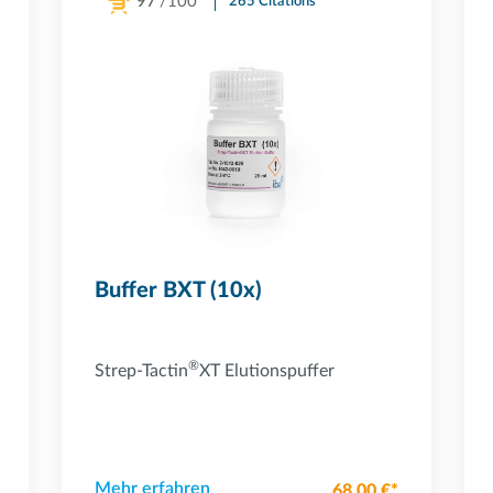
97
/100
265 Citations
Powered by Bioz
Buffer BXT (10x)
®
Strep-Tactin
XT Elutionspuffer
Mehr erfahren
68,00 €*