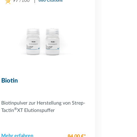
97
/100
94
/1
680 Citations
Powered by Bioz
Powered by Bi
Biotin
Buffer 
Biotinpulver zur Herstellung von Strep-
Strep-Tact
®
Tactin
XT Elutionspuffer
Mehr erfahren
Mehr erfa
84,00 €*