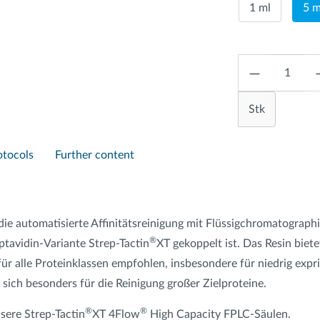
1 ml
5 m
Anzahl
Stk
otocols
Further content
ie automatisierte Affinitätsreinigung mit Flüssigchromatograph
®
ptavidin-Variante Strep-Tactin
XT gekoppelt ist. Das Resin biet
für alle Proteinklassen empfohlen, insbesondere für niedrig expr
 sich besonders für die Reinigung großer Zielproteine.
®
®
sere Strep-Tactin
XT 4Flow
High Capacity FPLC-Säulen.