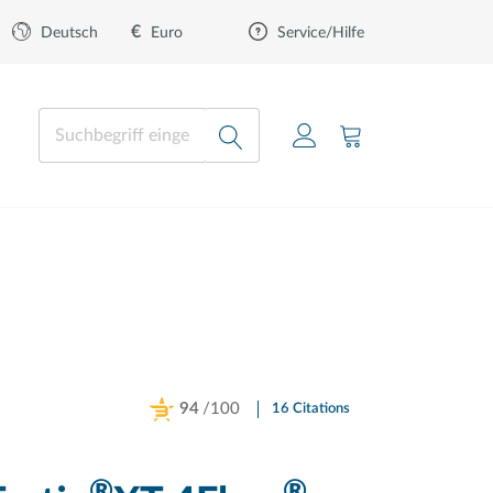
€
Euro
Deutsch
Service/Hilfe
94
/100
16 Citations
Powered by Bioz
®
®