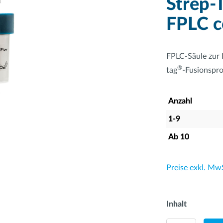
Strep-T
FPLC 
FPLC-Säule zur 
®
tag
-Fusionspr
Anzahl
1-9
Ab
10
Preise exkl. Mw
Inhalt