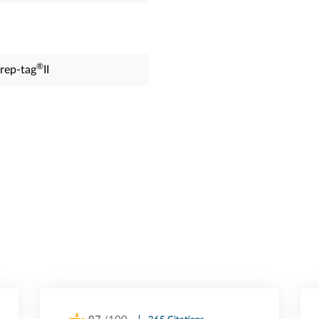
®
rep-tag
II