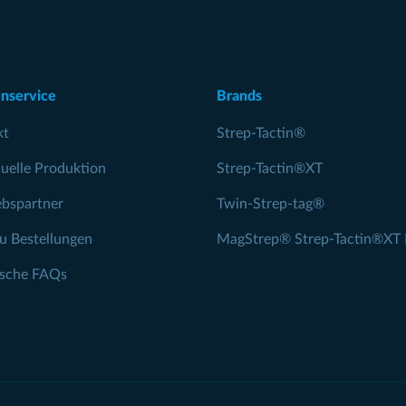
nservice
Brands
kt
Strep-Tactin®
duelle Produktion
Strep-Tactin®XT
ebspartner
Twin-Strep-tag®
zu Bestellungen
MagStrep® Strep-Tactin®XT 
ische FAQs