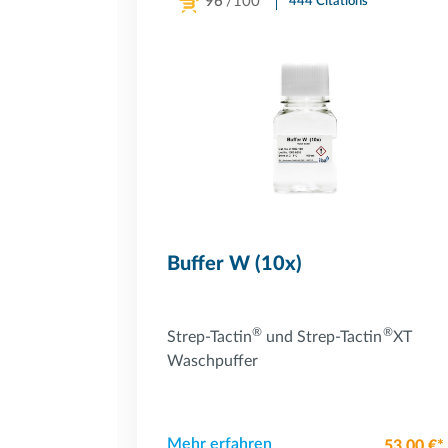
96
/100
444 Citations
Powered by Bioz
Buffer W (10x)
®
®
onspuffer
Strep-Tactin
und Strep-Tactin
XT
Waschpuffer
Mehr erfahren
71,00 €*
53,00 €*