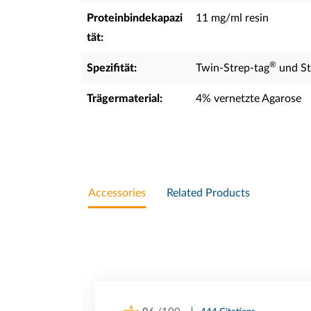
Proteinbindekapazi
11 mg/ml resin
tät:
®
Spezifität:
Twin-Strep-tag
und St
Trägermaterial:
4% vernetzte Agarose
Accessories
Related Products