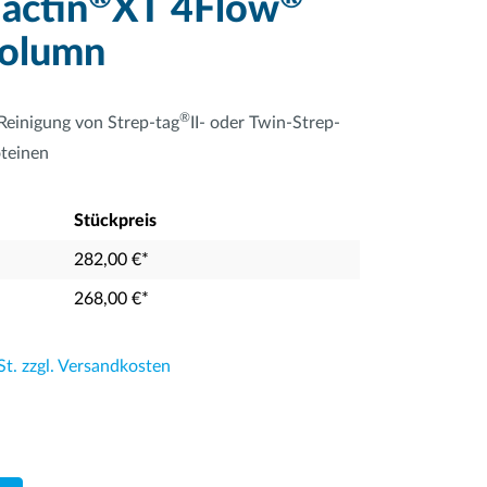
actin
XT 4Flow
column
®
Reinigung von Strep-tag
II- oder Twin-Strep-
oteinen
Stückpreis
282,00 €*
268,00 €*
St. zzgl. Versandkosten