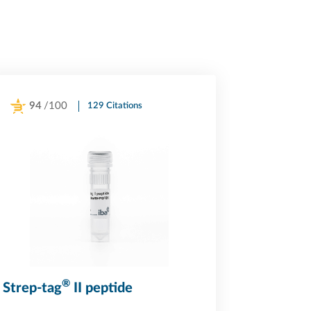
94
/100
129 Citations
Powered by Bioz
®
Strep-tag
II peptide