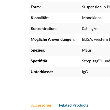
Form:
Suspension in 
Klonalität:
Monoklonal
Konzentration:
0.5 mg/ml
Mögliche Anwendungen:
ELISA, western 
Spezies:
Maus
®
Spezifität:
Strep-tag
II un
Unterklasse:
IgG1
Accessories
Related Products