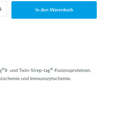
In den Warenkorb
®
®
g
II- und Twin-Strep-tag
-Fusionsproteinen,
nhistochemie und Immunozytochemie.