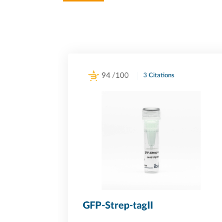
94
/100
3 Citations
Powered by Bioz
GFP-Strep-tagII