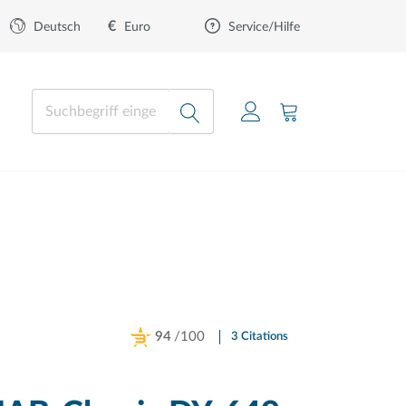
€
Euro
Deutsch
Service/Hilfe
94
/100
3 Citations
Powered by Bioz