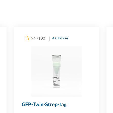
94
/100
4 Citations
Powered by Bioz
GFP-Twin-Strep-tag