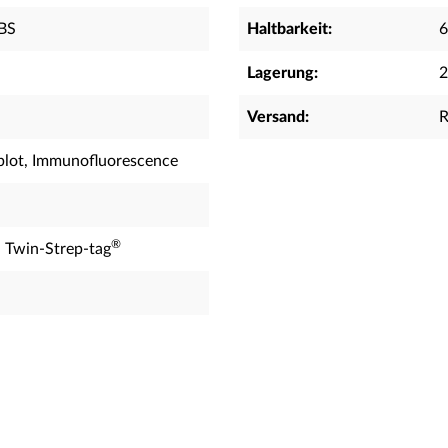
PBS
Haltbarkeit:
6
Lagerung:
2
Versand:
R
blot, Immunofluorescence
®
d Twin-Strep-tag