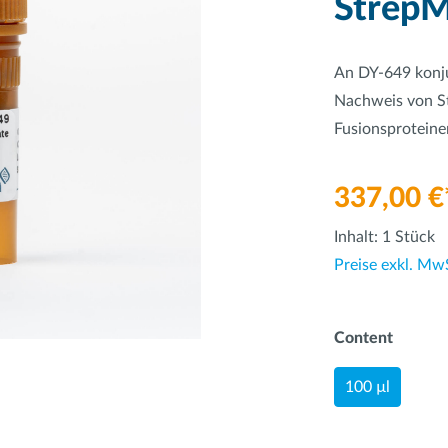
StrepM
An DY-649 konju
Nachweis von S
Fusionsproteine
337,00 €
Inhalt:
1 Stück
Preise exkl. Mw
Content
100 µl