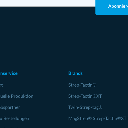
Abonnier
nservice
Brands
kt
Strep-Tactin®
duelle Produktion
Strep-Tactin®XT
ebspartner
Twin-Strep-tag®
zu Bestellungen
MagStrep® Strep-Tactin®XT 