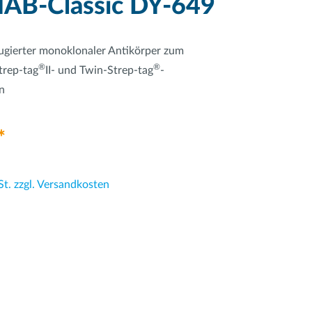
AB-Classic DY-649
gierter monoklonaler Antikörper zum
®
®
trep-tag
II- und Twin-Strep-tag
-
n
*
St. zzgl. Versandkosten