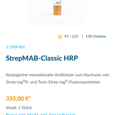
95
/100
130 Citations
Powered by Bioz
2-1509-001
StrepMAB-Classic HRP
Konjugierter monoklonaler Antikörper zum Nachweis von
®
®
Strep-tag
II- und Twin-Strep-tag
-Fusionsproteinen
335,00 €*
Inhalt:
1 Stück