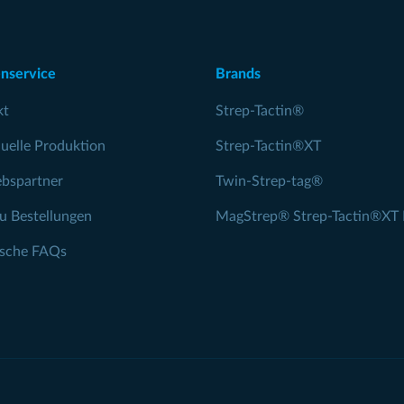
nservice
Brands
kt
Strep-Tactin®
duelle Produktion
Strep-Tactin®XT
ebspartner
Twin-Strep-tag®
zu Bestellungen
MagStrep® Strep-Tactin®XT 
ische FAQs