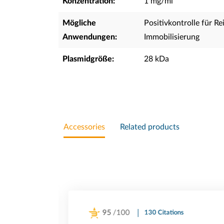
Konzentration:
1 mg/ml
Mögliche
Positivkontrolle für R
Anwendungen:
Immobilisierung
Plasmidgröße:
28 kDa
Accessories
Related products
95
/100
130 Citations