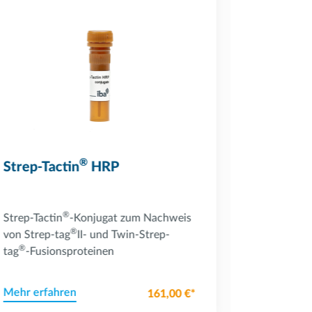
Powered by Bioz
Powered by Bi
®
Strep-Tactin
HRP
Strep-Ta
micropl
®
Strep-Tactin
-Konjugat zum Nachweis
Gebrauchsf
®
von Strep-tag
II- und Twin-Strep-
Assay-An
®
tag
-Fusionsproteinen
Mehr erfahren
Mehr erfa
161,00 €*