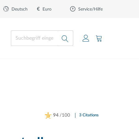
€
Euro
Deutsch
Service/Hilfe
94
/100
3 Citations
Powered by Bioz