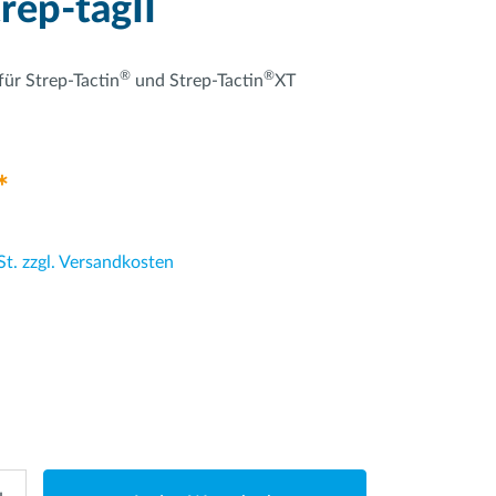
rep-tagII
®
®
für Strep-Tactin
und Strep-Tactin
XT
*
St. zzgl. Versandkosten