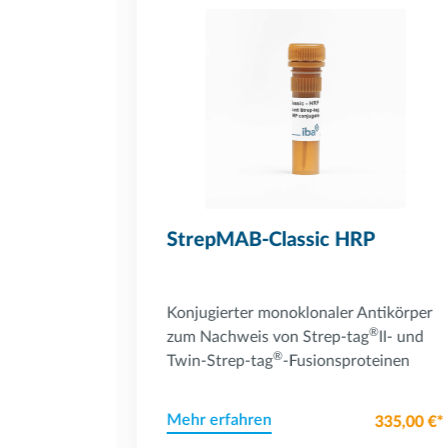
Powered by Bioz
-488
StrepMAB-Classic HRP
ntikörper
Konjugierter monoklonaler Antikörper
®
®
g
II- und
zum Nachweis von Strep-tag
II- und
®
teinen
Twin-Strep-tag
-Fusionsproteinen
Mehr erfahren
337,00 €*
335,00 €*