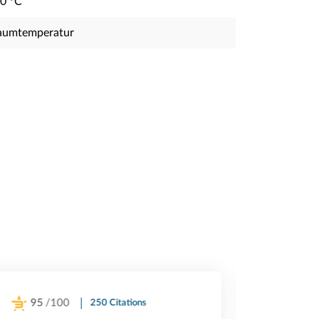
20 °C
aumtemperatur
95
/100
94
/1
250 Citations