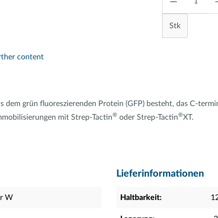
Stk
rther content
 aus dem grün fluoreszierenden Protein (GFP) besteht, das C-term
®
®
mmobilisierungen mit Strep-Tactin
oder Strep-Tactin
XT.
Lieferinformationen
er W
Haltbarkeit:
1