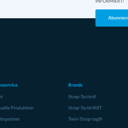
INFORMIERT!
Abonnier
nservice
Brands
kt
Strep-Tactin®
duelle Produktion
Strep-Tactin®XT
ebspartner
Twin-Strep-tag®