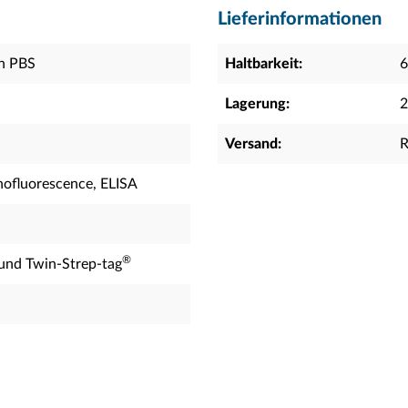
Lieferinformationen
in PBS
Haltbarkeit:
6
Lagerung:
2
Versand:
R
ofluorescence, ELISA
®
 und Twin-Strep-tag