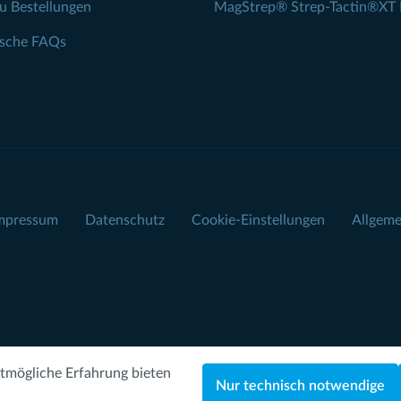
zu Bestellungen
MagStrep® Strep-Tactin®XT 
ische FAQs
mpressum
Datenschutz
Cookie-Einstellungen
Allgeme
tmögliche Erfahrung bieten
Nur technisch notwendige