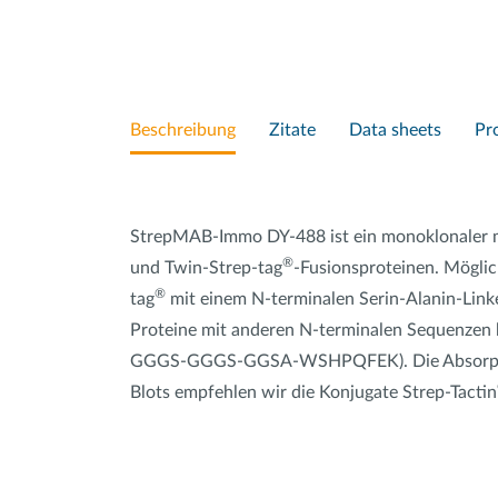
Beschreibung
Zitate
Data sheets
Pr
StrepMAB-Immo DY-488 ist ein monoklonaler muri
®
und Twin-Strep-tag
-Fusionsproteinen. Mögli
®
tag
mit einem N-terminalen Serin-Alanin-Lin
Proteine mit anderen N-terminalen Sequenzen bi
GGGS-GGGS-GGSA-WSHPQFEK). Die Absorptions-
Blots empfehlen wir die Konjugate Strep-Tactin