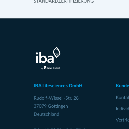
STANDARDZERTIFIZIERUNG
IBA Lifesciences GmbH
Kunde
Konta
Rudolf-Wissell-Str. 28
37079 Göttingen
Indivi
Deutschland
Vertri