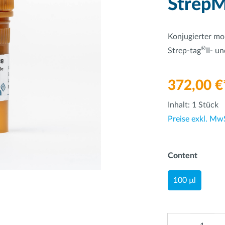
Strep
Konjugierter mo
®
Strep-tag
II- u
372,00 €
Inhalt:
1 Stück
Preise exkl. Mw
Content
100 µl
Anzahl