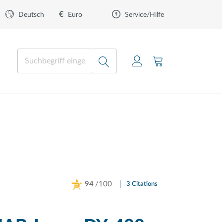
€
Euro
Deutsch
Service/Hilfe
94
/100
3 Citations
Powered by Bioz