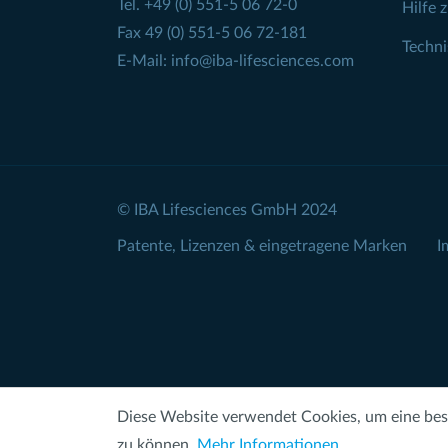
Tel.
+49 (0) 551-5 06 72-0
Hilfe 
Fax 49 (0) 551-5 06 72-181
Techn
E-Mail:
info@iba-lifesciences.com
© IBA Lifesciences GmbH 2024
Patente, Lizenzen & eingetragene Marken
I
Diese Website verwendet Cookies, um eine bes
zu können.
Mehr Informationen ...