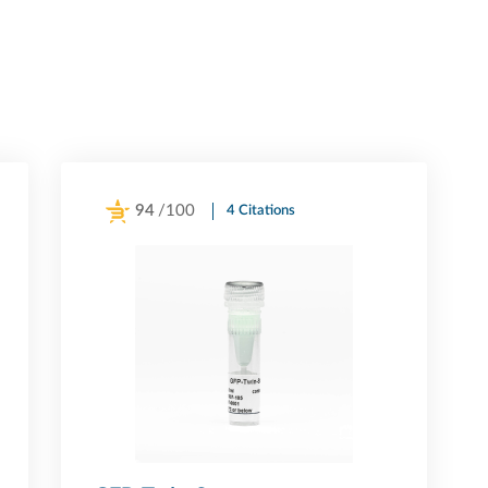
94
/100
4 Citations
Powered by Bioz