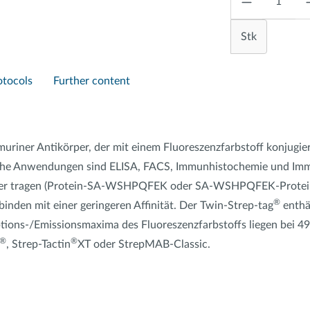
Stk
otocols
Further content
ner Antikörper, der mit einem Fluoreszenzfarbstoff konjugiert i
che Anwendungen sind ELISA, FACS, Immunhistochemie und Immu
ker tragen (Protein-SA-WSHPQFEK oder SA-WSHPQFEK-Protein), 
®
nden mit einer geringeren Affinität. Der Twin-Strep-tag
enthä
/Emissionsmaxima des Fluoreszenzfarbstoffs liegen bei 493
®
®
, Strep-Tactin
XT oder StrepMAB-Classic.