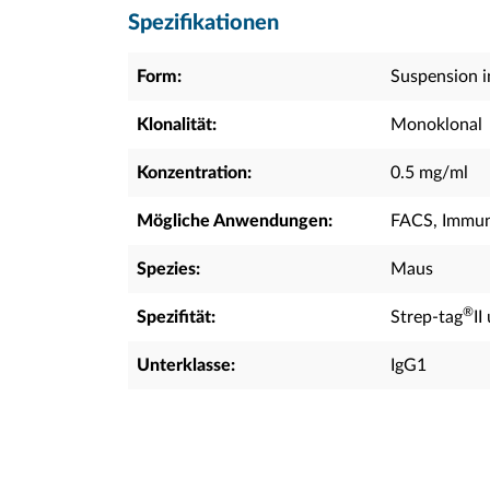
Spezifikationen
Form:
Suspension 
Klonalität:
Monoklonal
Konzentration:
0.5 mg/ml
Mögliche Anwendungen:
FACS, Immun
Spezies:
Maus
®
Spezifität:
Strep-tag
II
Unterklasse:
IgG1