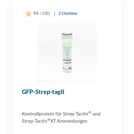
94
/100
3 Citations
Powered by Bioz
GFP-Strep-tagII
®
Kontrollprotein für Strep-Tactin
und
®
Strep-Tactin
XT Anwendungen