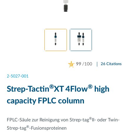
99
/100
26 Citations
Powered by Bioz
2-5027-001
®
®
Strep-Tactin
XT 4Flow
high
capacity FPLC column
®
FPLC-Säule zur Reinigung von Strep-tag
II- oder Twin-
®
Strep-tag
-Fusionsproteinen