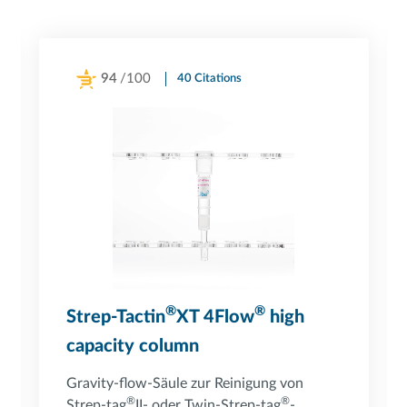
94
/100
40 Citations
Powered by Bioz
®
®
Strep-Tactin
XT 4Flow
high
capacity column
Gravity-flow-Säule zur Reinigung von
®
®
Strep-tag
II- oder Twin-Strep-tag
-